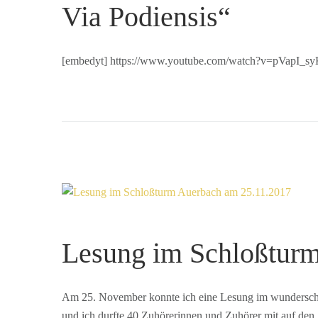
Via Podiensis“
[embedyt] https://www.youtube.com/watch?v=pVapI_sy
Lesung im Schloßtur
Am 25. November konnte ich eine Lesung im wunderschön
und ich durfte 40 Zuhörerinnen und Zuhörer mit auf de