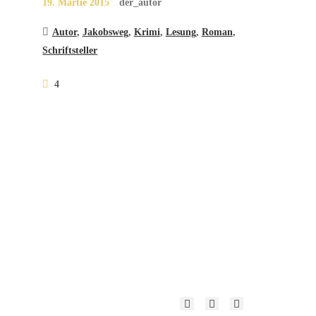
19. Märtie 2015
der_autor
Autor
,
Jakobsweg
,
Krimi
,
Lesung
,
Roman
,
Schriftsteller
4