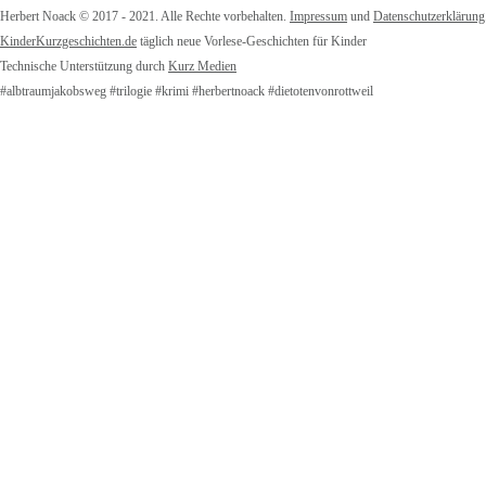
Herbert Noack © 2017 - 2021. Alle Rechte vorbehalten.
Impressum
und
Datenschutzerklärung
KinderKurzgeschichten.de
täglich neue Vorlese-Geschichten für Kinder
Technische Unterstützung durch
Kurz Medien
#albtraumjakobsweg #trilogie #krimi #herbertnoack #dietotenvonrottweil